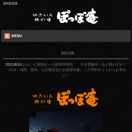
湯布院温泉
MENU
2021/06
2021/6/14
おおいた旅割お一人様5000割引 只今実施中！あと残わずか！
（大分、福岡、熊本、山口県在住のお客様対象）この予約サイトからお早め
に！